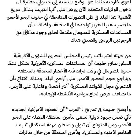
لقوى خارجية مثلما هو الوضع بالنسبة إلى جيبوتي، معتبرة أن
دخول الولايات المتحدة الآن يبرهن على أنها انتبهت بشكل سريع
لأهمية هذا البلد في ظل التطورات المتلاحقة في جنوب البحر الأحمر،
ما يفسر سعيها لتعزيز تواجدها في المنطقة. وأضافت أن
المساعدات العسكرية للصومال مقدمة لخلق وجود متكافئ مع
الوجودين الروسي والصيني هناك.
من جهته اعتبر نائب رئيس المجلس المصري للشؤون الأفريقية
السفير صلاح حليمة أن المساعدات العسكرية الأميركية تشكل دعمًا
حيويا للصومال في وقت تتزايد فيه الأخطار المحدقة بالمنطقة
ويتراجع حجم الحضور الأممي على أراضي البلد، وهناك اقتناع بأن
الدعم في مجال القواعد العسكرية أكثر أهمية وفاعلية على الأرض،
ما يضاعف فرص نجاح مواجهة الأنشطة الإرهابية.
وأوضح حليمة في تصريح لـ”العرب” أن الخطوة الأميركية الجديدة
تأتي ضمن جهود دولية تسعى لتأمين المنطقة المطلة على البحر
الأحمر، ومن المتوقع أن تتولى واشنطن مهمة استكمال تدريب
العناصر الأمنية والعسكرية، وتأمين المنطقة من خلال طائرات