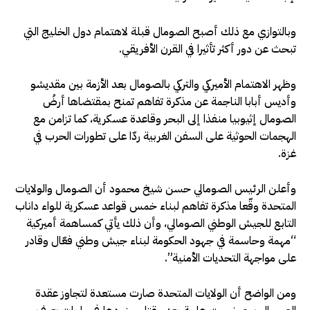
وبالتوازي مع ذلك أصبح الصومال قبلة لاهتمام دول الخليج التي
تبحث عن دور أكثر تأثيرا في القرن الأفريقي.
وظهر الاهتمام الأميركي والتركي بالصومال بعد الأزمة بين مقديشو
وأديس أبابا الناجمة عن مذكرة تفاهم تمنح بمقتضاها أرضُ
الصومال إثيوبيا منفذا إلى البحر وقاعدة عسكرية، كما تزامن مع
الهجمات الحوثية على السفن الغربية ردّا على تطورات الحرب في
غزة.
وأعلن الرئيس الصومالي حسن شيخ محمود أن الصومال والولايات
المتحدة وقّعا مذكرة تفاهم لبناء خمس قواعد عسكرية للواء داناب
التابع للجيش الوطني الصومالي، وأن ذلك يأتي كمساهمة أميركية
“مهمة وحاسمة في جهود الحكومة لبناء جيش وطني فعّال وقادر
على مواجهة التحديات الأمنية”.
ومن الواضح أن الولايات المتحدة صارت مستعدة لتجاوز عقدة