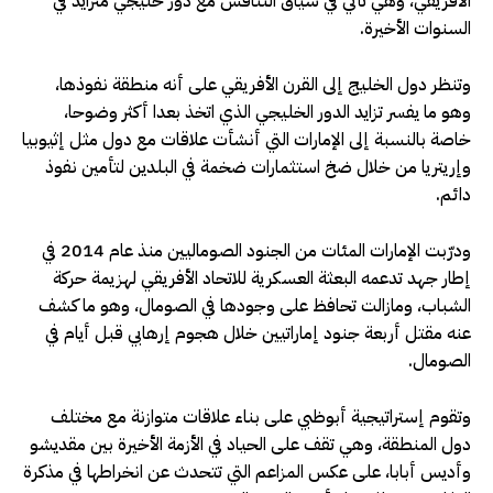
الأفريقي، وهي تأتي في سياق التنافس مع دور خليجي متزايد في
السنوات الأخيرة.
وتنظر دول الخليج إلى القرن الأفريقي على أنه منطقة نفوذها،
وهو ما يفسر تزايد الدور الخليجي الذي اتخذ بعدا أكثر وضوحا،
خاصة بالنسبة إلى الإمارات التي أنشأت علاقات مع دول مثل إثيوبيا
وإريتريا من خلال ضخ استثمارات ضخمة في البلدين لتأمين نفوذ
دائم.
ودرّبت الإمارات المئات من الجنود الصوماليين منذ عام 2014 في
إطار جهد تدعمه البعثة العسكرية للاتحاد الأفريقي لهزيمة حركة
الشباب، ومازالت تحافظ على وجودها في الصومال، وهو ما كشف
عنه مقتل أربعة جنود إماراتيين خلال هجوم إرهابي قبل أيام في
الصومال.
وتقوم إستراتيجية أبوظبي على بناء علاقات متوازنة مع مختلف
دول المنطقة، وهي تقف على الحياد في الأزمة الأخيرة بين مقديشو
وأديس أبابا، على عكس المزاعم التي تتحدث عن انخراطها في مذكرة