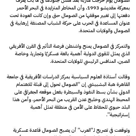
الصومال يوم خرجت هاربة بعد مقتل جنودها في ما بات يعرف
بمعركة مقديشو 1993، وأن المخاطر المتزايدة في البحر الأحمر
دفعتها إلى تغيير موقفها من الصومال حتى وإن كانت العودة تحت
عنوان المساعدة في الحرب على حركة الشباب المصنفة إرهابية في
الصومال والولايات المتحدة.
والتمركز في الصومال يمنح واشنطن فرصة التأثير في القرن الأفريقي
الذي يمثل للقوى الدولية أهمية بالغة عسكريّا وتجاريا، وخاصة
الصين، المنافس الرئيسي للولايات المتحدة.
وقالت أستاذة العلوم السياسية بمركز الدراسات الأفريقية في جامعة
القاهرة هبة البشبيشي إن “الصومال تحول إلى قبلة للاهتمام
الدولي بشأن بسط النفوذ والسيطرة بفعل موقعه الجغرافي على
المحيط الهندي وخليج عدن القريب من البحر الأحمر، وأمن هذا
البلد حيوي للحفاظ على الأمن في منطقة تمثل أهمية
إستراتيجية”.
وتوقعت في تصريح لـ”العرب” أن يصبح الصومال قاعدة عسكرية