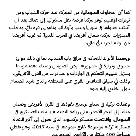
كما أن المخاوف الصومالية من المعركة ضد حركة الشباب ومن
توترات الإقليم توفر لتركيا فرصة نقل مسيّراتها إلى هناك بعد أن
أثبتت جدواها في سوريا وليبيا وأوكرانيا وناغورني قره باغ. ودخلت
المسيّرات التركية شمال أفريقيا في الحرب الليبية ثم غرب أفريقيا
من بوابة الحرب في مالي.
ويخطط الأتراك للتحكم في مرافئ باب المندب، بما في ذلك موانئ
جيبوتي وبربرة في جمهورية أرض الصومال وميناء مقديشو، ما
يسهّل عليهم التحكم في الواردات والصادرات من القرن الأفريقي،
وذلك في سياق التنافس القوي على المنطقة والذي شهد انضمام
دول الخليج إليه بقوة.
وعملت تركيا، في سياق ترسيخ نفوذها في القرن الأفريقي وضمان
منفذ إلى البحر الأحمر، على زيادة الاهتمام بالملف العسكري في
الصومال، وافتتحت معسكر تركسوم، الذي تحول إلى أكبر قاعدة
عسكرية تركية موجودة خارج حدودها في سنة 2017، وهو يغطي
مساحة 400 هكتار من الأراضي الصومالية.