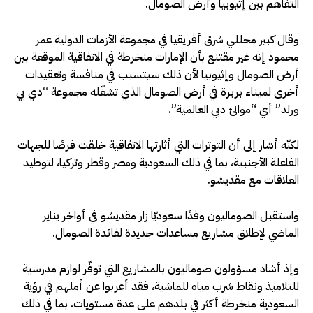
التفاهم بين إثيوبيا وأرض الصومال.
وقال كبير محللي شرق أفريقيا في مجموعة الأزمات الدولية عمر
محمود إنه غير مقتنع بأن الإمارات منخرطة في الاتفاقية الموقعة بين
أرض الصومال وإثيوبيا لأن ذلك سيتسبب في منافسة وتعقيدات
أخرى لميناء بربرة في أرض الصومال الذي تشغّله مجموعة “دي بي
ورلد” أي “موانئ دبي العالمية”.
لكنّه أشار إلى أن التوترات التي أثارتها الاتفاقية خلقت فرصًا للجهات
الفاعلة الأجنبية، بما في ذلك السعودية ومصر وقطر وتركيا، لتوطيد
العلاقات مع مقديشو.
واستقبل الصوماليون وفدًا سعوديّا زار مقديشو في أواخر يناير
الماضي لإطلاق مشاريع مساعدات جديدة لفائدة الصومال.
وإذ أشاد مسؤولون صوماليون بالمشاريع التي توفّر لوازم مدرسية
للتلاميذ ونقاط شرب مياه للماشية، فقد أعربوا عن أملهم في رؤية
السعودية منخرطة أكثر في بلدهم على عدة مستويات، بما في ذلك