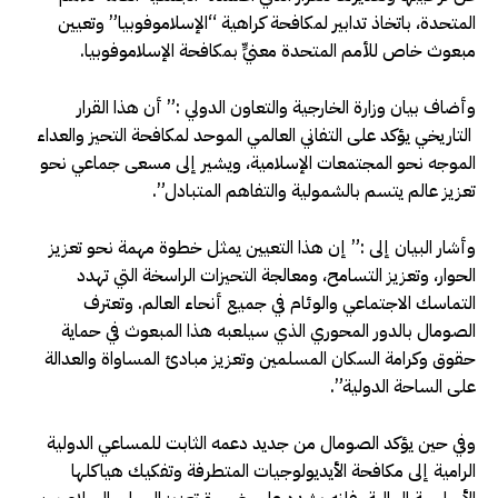
المتحدة، باتخاذ تدابير لمكافحة كراهية “الإسلاموفوبيا” وتعيين
مبعوث خاص للأمم المتحدة معنيٍّ بمكافحة الإسلاموفوبيا.
وأضاف بيان وزارة الخارجية والتعاون الدولي :” أن هذا القرار
التاريخي يؤكد على التفاني العالمي الموحد لمكافحة التحيز والعداء
الموجه نحو المجتمعات الإسلامية، ويشير إلى مسعى جماعي نحو
تعزيز عالم يتسم بالشمولية والتفاهم المتبادل”.
وأشار البيان إلى :” إن هذا التعيين يمثل خطوة مهمة نحو تعزيز
الحوار، وتعزيز التسامح، ومعالجة التحيزات الراسخة التي تهدد
التماسك الاجتماعي والوئام في جميع أنحاء العالم. وتعترف
الصومال بالدور المحوري الذي سيلعبه هذا المبعوث في حماية
حقوق وكرامة السكان المسلمين وتعزيز مبادئ المساواة والعدالة
على الساحة الدولية”.
وفي حين يؤكد الصومال من جديد دعمه الثابت للمساعي الدولية
الرامية إلى مكافحة الأيديولوجيات المتطرفة وتفكيك هياكلها