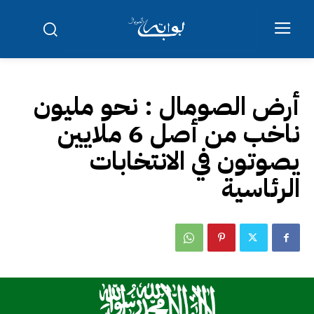
أرض الصومال : نحو مليون
ناخب من أصل 6 ملايين
يصوتون في الانتخابات
الرئاسية