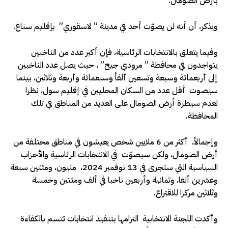
بأرض الصومال.
ويذكر، أن أنه لن يصوّت أحد في مدينة ” لاسقوري” بإقليم سناغ.
وفيما يتعلق بالانتخابات الرئاسية، فإن أكبر عدد من الناخبين
يتواجدون في محافظة ” مرودي جيح” ، حيث يصل عدد الناخبين
إلى أربعمائة وسبعة وتسعين ألفاً وسبعمائة وأربعة وثلاثين، بينما
سيصوت أقل عدد من السكان المحليين في إقليم سول، نظرا
لعدم سيطرة أرض الصومال على العديد من المناطق في تلك
المحافظة.
وإجمالاً، أكثر من 6 ملايين شخص يعيشون في مناطق مختلفة من
أرض الصومال، ولكن سيصوّت في الانتخابات الرئاسية والأحزاب
السياسية التي ستجرى في 13 نوفمبر 2024، مليون، ومئتين سبعة
وعشرين ألفا، وثمانية وأربعين ناخبا في ألف ومئتين وخمسة
وثلاثين مركزا للاقتراع.
وأكدت اللجنة الانتخابية التزامها بتنفيذ انتخابات تتسم بالكفاءة