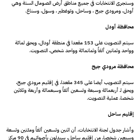
وستجرى الانتخابات في جميع مناطق أرض الصومال الستة وهي
أودل، ومرودي جيح ، وساحل، وتوغطير ، وسول، وسناغ.
محافظة أودل
سيتم التصويت على 153 مقعدا في منطقة أودال، ويحق لمائة
وواحد وثمانين ألفاً وثمانمائة وواحد شخص، التصويت.
محافظة مرودي جيح
سيتم التصويب أيضا على 345 مقعدا، في إقليم مرودي جيح،
ويحق لـ أربعمائة وسبعة وتسعين ألفاً وسبعمائة وأربعة وثلاثين
شخصا، عملية التصويت.
إقليم ساحل
وأشار جدول لجنة الانتخابات، أن اثنين وتسعين ألفاً ومئتين وتسعة
وسبعين شخصا، من إقليم ساحل، سيدلون بأصواتهم في 90 مركز