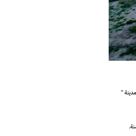
مدينة ”
نة.