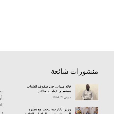
منشورات شائعة
قائد ميداني في صفوف الشباب
منص
يستسلم لقوات جوبالاند
بأو
مارس 29, 2024
للت
وزير الخارجية يبحث مع نظيره
وا