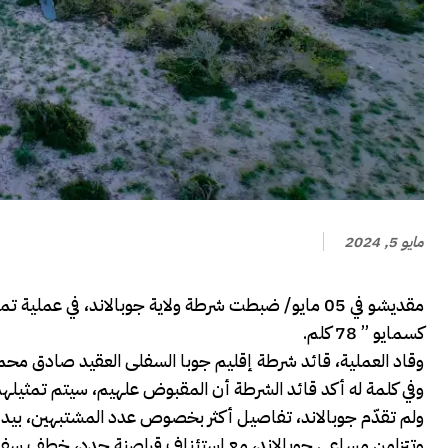
مايو 5, 2024
مقديشو في 05 مايو/ ضبطت شرطة ولاية جوبالاند، في 
كسمايو ” 78 كلم.
وقاد العملية، قائد شرطة إقليم جوبا السفلى العقيد صادق محم
وفي كلمة له أكد قائد الشرطة أن المقبوض علهيم، سيتم تمثيلهم
ولم تقدّم جوبالاند، تفاصيل أكثر بخصوص عدد المشتبهين، بيد
وتتزامن مساعي جوبالاند، مع استئناف قراصنة جدد، خطف سفن أجن