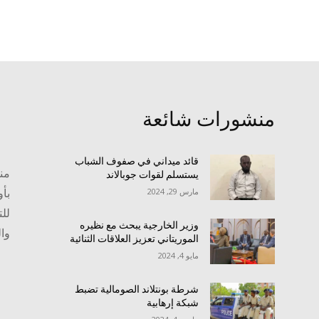
منشورات شائعة
قائد ميداني في صفوف الشباب
منص
يستسلم لقوات جوبالاند
بأو
مارس 29, 2024
للت
وزير الخارجية يبحث مع نظيره
وا
الموريتاني تعزيز العلاقات الثنائية
مايو 4, 2024
شرطة بونتلاند الصومالية تضبط
شبكة إرهابية