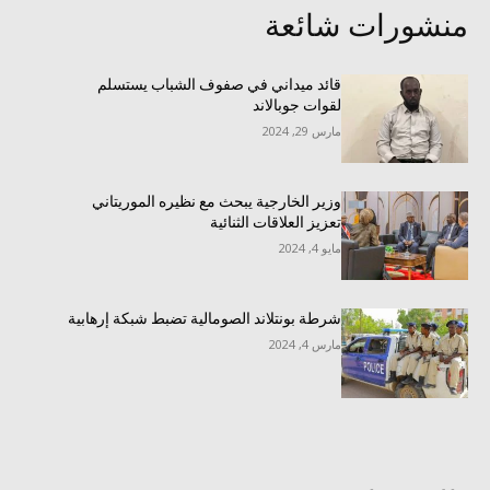
منشورات شائعة
قائد ميداني في صفوف الشباب يستسلم
لقوات جوبالاند
مارس 29, 2024
وزير الخارجية يبحث مع نظيره الموريتاني
تعزيز العلاقات الثنائية
مايو 4, 2024
شرطة بونتلاند الصومالية تضبط شبكة إرهابية
مارس 4, 2024