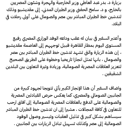
بزيارة د. بدر عبد العاطي وزير الخارجية والهجرة وشئون المصريين
بالخارج، و د. سامح الحفني وزير الطيران المدني، إلى مقديشيو وذلك
لتدشين خط الطيران المباشر بين مصر والصومال على أولى رحلات في
البلاد.
وأعتبر السفير في بيان له عقب وداعه الوفد الوزاري المصري رفيع
المستوى اليوم بمطار القاهرة قبيل توجههم إلى العاصمة مقديشيو
، إن هذه الزيارة والتي تشهد تدشين خط الطيران المباشر بين مصر
والصومال ، بانها تمثل انجازا تاريخيا وخطوة على الطريق الصحيح
لتعزيز العلاقات المصرية الصومالية، وزيادة وتيرة التعاون بين البلدين
الشقيقين .
واضاف السفير أن هذا الإنجاز الكبير يأتي تتويجا لجهود كبيرة من
الجانبين الصومالي والمصري، كما يعكس حرص القيادتين المصرية
والصومالية على الدفع بالعلاقات المصرية الصومالية إلى آفاق ارحب
للتعاون في كافة المجالات ، مشيرا إلى ان تدشين خط الطيران المباشر
سيساهم بشكل كبير في تذليل العقبات وتيسير وصول الوفود
الصومالية إلى مصر وكذلك تسهيل تبادل الزيارات بين الجانبين .