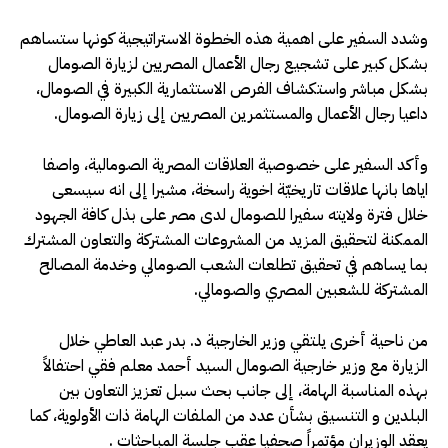
وشدد السفير على اهمية هذه الخطوة الاستراتيجية كونها ستساهم
بشكل كبير على تشجيع رجال الأعمال المصريين لزيارة الصومال
بشكل مباشر واستكشاف الفرص الاستثمارية الكبيرة في الصومال،
داعيا رجال الأعمال والمستثمرين المصريين إلى زيارة الصومال.
وأكد السفير على خصوصية العلاقات المصرية الصومالية، واصفا
اياها بانها علاقات تاريخيّة اخوية راسخة، مشيرا إلى انه سيسعى
خلال فترة ولايته سفيرا للصومال لدى مصر على بذل كافة الجهود
الممكنة لتحقيق المزيد من المشروعات المشتركة والتعاون المشترك
بما يساهم في تحقيق تطلعات الشعب الصومالي وخدمة المصالح
المشتركة للشعبين المصري والصومالي.
من ناحية أخرى يلتقي وزير الخارجية د. بدر عبد العاطي خلال
الزيارة مع وزير خارجية الصومال السيد أحمد معلم فقي احتفالاً
بهذه المناسبة الهامة، إلى جانب بحث سبل تعزيز التعاون بين
البلدين و التنسيق بشأن عدد من الملفات الهامة ذات الأولوية، كما
يعقد الوزيران مؤتمراً صحفيا عقب جلسة المباحثات .