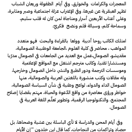
المعجزات والكرامات والخوارق. وفي أيام الظفولة وريعان الشباب
تظهر العبقرية عن غيرها، وفي الإغتراب عزلة اجتماعية وصبر ومثابرة،
وعلى أعتاب الأربعين أسرار ومناجاة لمن كان له قلب سليم،
وسماحة كلم، وسيالة قلم ونضج فكريّ.
امتلك الكاتب روحا أدبية وولعا بالقراءة والبحث فهو متعدد
المواهب ، محاضر في كلية العلوم ،الجامعة الوطنيىة الصومالية،
مقديشو، الصومال،عمل مع العديد من الجامعات في الصومال مدرّبا
ومستشارا تقنيا، وكاتب مترجم اشتغل مع المواقع الإعلامية
وموسسات الترجمة ودور الطبع والنشر، داخل الصومال وخارجها،
وله مقالات وكتب منشورة باللغتين العربية والصومالية، منها
الصومال الداء والدواء، لواعج وطنية في شأن السياسة الصومالية،
خواطر ورؤى معاصرة من واقع الدّعوة والحياة، مهتم بقضايا إصلاح
المجتمع، والتكنولوجيا الرقمية، وتطوير تعلّم اللغة العربية في
الصومال.
وفي أيام المحن والدراسة لا تأي الباسلة بين عشية وضحاها، بل
حصاد وتراكمات من النجاحات، كما قال ابن خلدون “إن الأيام