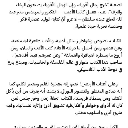
الصعبة تخرج رجال أقوياء، وإن الرّجال الأقوياء يصنعون الرخاء
والترف”. نعم ، فعمل كاتبنا الأديب — الدكتور والمهندس منير عبد
الله الحاج عبده سلطان— لا غرو أنّ كتابه الوليد عصارة فكر
وخلاصة تجربة حياة علمية.
الكتاب، نصوص وخواطر رسائل أدبية. والأدب طاهرة اجتماعية،
وفن قديم، ومن أجمل ما دونته الأقلام كتب الأدب والبيان، ومن
أروع ما يسطره العباقرة والعمالقة “وعن عمرهم فيما أفناهم”.
صاحب هذا الكتاب مغوار في عالم الفلسفة والخاصيات، ومبدع بارع
في دوحة الأدب الكلاسيكي.
وعلى أعتاب الأربعين! نعم، إنه مفخرة القلم ومعجز الكلم، كما
أنه صادق المنطق والتصوير النوراني.لا يشك أنه يعرف من أين يأكل
الكتف ومن يصطاد فريسته. الكتاب تحفة زمان وخير جلس لمن
كان له أذواق وخواطر وأفكار.فيه تشويق أدبيّ وإثارة نفسانية، وفيه
منهج أدبي وأسلوب مختار.
الكتاب نوع من أنواع الفن النثري— القديم والحديث —، اتبع