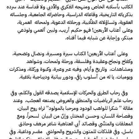
الكاتب بأسلابه الخاص ومنهجه الفكري والأدبي ولا قداسة عند سرده
بذكرياته التاريخية، وقاعاته الدراسية، وحاضراته الجامعية، وجلساته
العفوية، وتساؤلاته الطلّابية، ورحلاته الدعوية، ولمحاته العمرية،
وعلى أعتاب الأربعين! فهو حكيم أريب، ولبين ألعمي ولوذعي
مبتكر، وإجابة عن شبابه فيما أفناه.
وعلى أعتاب الأربعين! الكتاب سيرة ومسيرة، ونضال وتضحية،
وكفاح ونجاح،وعقيدة وفلسفة، ورحلة ولمحات، وشواهد
ومشاهدات، وتاريخ وأيام، وفيه عبر وعبرة، وكبوة وركلة، ومذكرات
ويوميات. يا له من أسلوب راقي، ودورر بيانية وديباجية بلاغية.
وفي رحاب الطرق والحركات الإسلامية يصدقه القول والكلم، وفي
رحاب علم الرياضيات والمنطق والعروض يصنعه العجئب، وعند
مقالة ” شكرا للواهب الودود ومرحبا بالمولود” تراه روح البيان،
وفصاحة اللسان، وحسن المختار، وإنّ من البيان لسحراً. ومع
المعلقات والمتنّبي وقصائد أبي العتاهية شاعر مرهف وحاذق
باسل. وفي فلذكات للمتون والشروح والحواشي مفسر وداعية. وفي