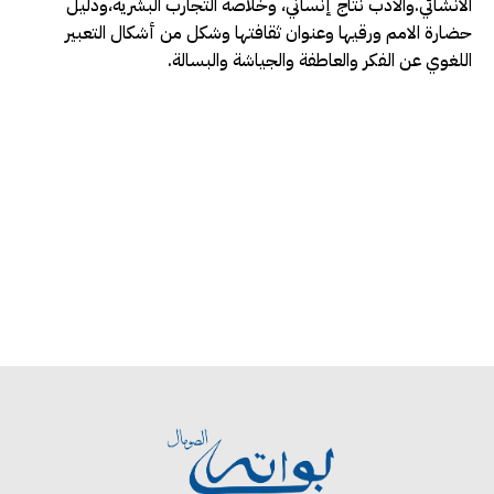
الانشائي.والأدب نتاج إنساني، وخلاصة التجارب البشرية،ودليل
حضارة الامم ورقيها وعنوان ثقافتها وشكل من أشكال التعبير
اللغوي عن الفكر والعاطفة والجياشة والبسالة.