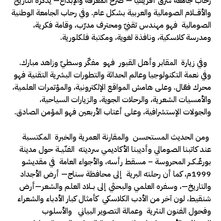
رحاب جامعة شرق أفريقيا — صرح المعرفة والإبداع— يذكره التاريخ
والأقـــلام الصومالية والعربية بشكل عام. وفي رحاب الجامعة الوطنية
الصومالية فهو مهندس تقنيّ ومحترف مدرّب، وقامة فكرية،
ومدرسة كلاسكية، ونافذة لغوية، ومكتبة فلكلورية.
وفي زيارة المقابر وأهل القبور فهو مفكّر وسطيّ وزاهد مبارك.
وفي نعمة التكنولوجيا وعالم الحداثة والتطورات البشرية التقنية فهو
محرك فعّال. وعلى هامش المواقع الإلكترونية، والمؤتمرات العلمية،
والأمسيات الشعرية، والرحلات الجوية، والزيارات السياحية،
والجولات الإستشرافية، وعلى أعتاب الأربعين فهو المؤمن الصادق.
ومن الحديث المستحسن والمقارنة العمرية والخبرة المكتسبة
عند كاتبنا الصومالي وأديبنا الأكاديمي سرديته الفنّيــة حول مدينة
بورعٌــكــر المحروسة – مسقط رأسه، والأجواء العامة في مقديشو
1999م، كما أن رحلته البرية إلى محافظة سناج— أرض الأجداد
والتاريخ—، وسفره العلمي والبحثي إلى بــلاد العلم والشعر—أرض
شنقيط، لون آخر من الأدب الكلاسكي كأمثال كبار الأدباء والشعراء
وفحول الفنون النثرية وعمالة التصوير البياني والأسلوب