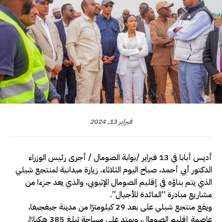
فبراير 13, 2024
أديس أبابا في 13 فبراير /بوابة الصومال / أجرى رئيس الوزراء
الدكتور أبي أحمد، صباح اليوم الثلاثاء، زيارة ميدانية لمنتجع شبلي
الذي يتم بناؤه في إقليم الصومال الإثيوبي، والذي يعد جزءا من
مشاريع مبادرة “المائدة للأجيال”.
ويقع منتجع شبلي على بعد 29 كيلومترًا من مدينة جيغجيغا،
عاصمة إقليم الصومال، ويمتد على مساحة تبلغ 385 هكتارًا.