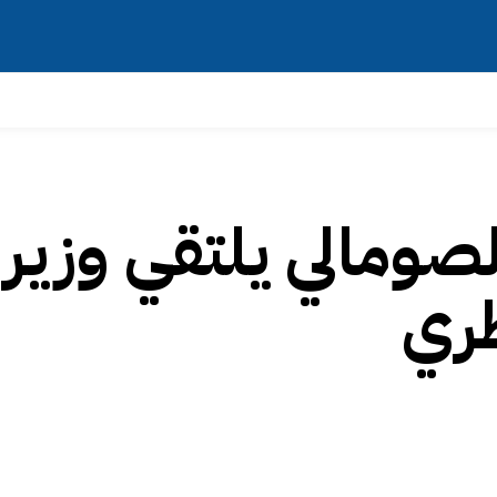
لصومالي يلتقي وزير
طري