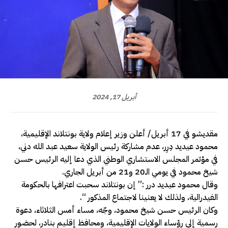
أبريل 17, 2024
مقديشو في 17 أبريل/ أعلن وزير إعلام ولاية بونتلاند الإقليمية،
محمود عيديد دِرِر، عدم مشاركة رئيس الولاية سعيد عبد الله دني،
في مؤتمر المجلس الاستشاري الوطني الذي دعا إليه الرئيس حسن
شيخ محمود في يومي الـ20 و21 من أبريل الجاري.
وقال محمود عيديد درر :” إن بونتلاند سحبت اعترافها بالحكومة
الفيدرالية، ولذلك لا يعنينا لاجتماع المذكور “.
وكان الرئيس حسن شيخ محمود، وجّه، مساء أمس الثلاثاء، دعوة
رسمية إلى رؤساء الولايات الإقليمية، ومحافظ إقليم بنادر، لحضور