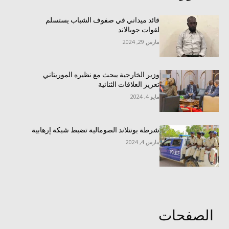
قائد ميداني في صفوف الشباب يستسلم
لقوات جوبالاند
مارس 29, 2024
وزير الخارجية يبحث مع نظيره الموريتاني
تعزيز العلاقات الثنائية
مايو 4, 2024
شرطة بونتلاند الصومالية تضبط شبكة إرهابية
مارس 4, 2024
الصفحات