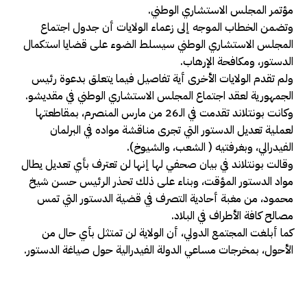
مؤتمر المجلس الاستشاري الوطني.
وتضمن الخطاب الموجه إلى زعماء الولايات أن جدول اجتماع
المجلس الاستشاري الوطني سيسلط الضوء على قضايا استكمال
الدستور، ومكافحة الإرهاب.
ولم تقدم الولايات الأخرى أية تفاصيل فيما يتعلق بدعوة رئيس
الجمهورية لعقد اجتماع المجلس الاستشاري الوطني في مقديشو.
وكانت بونتلاند تقدمت في الـ26 من مارس المنصرم، بمقاطعتها
لعملية تعديل الدستور التي تجرى مناقشة مواده في البرلمان
الفيدرالي، وبغرفتيه ( الشعب، والشيوخ).
وقالت بونتلاند في بيان صحفي لها إنها لن تعترف بأي تعديل يطال
مواد الدستور المؤقت، وبناء على ذلك تحذر الرئيس حسن شيخ
محمود، من مغبة أحادية التصرف في قضية الدستور التي تمس
مصالح كافة الأطراف في البلاد.
كما أبلغت المجتمع الدولي، أن الولاية لن تمتثل بأي حال من
الأحول، بمخرجات مساعي الدولة الفيدرالية حول صياغة الدستور.