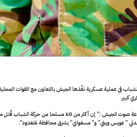
 60 عنصرا من مقاتلي حركة الشباب في عملية عسكرية نفّذها الجيش بالتعاون مع القوات الم
ي كبير.
وقال قائد القوات البرية العميد ديع عبدي عبد الله في تصريح لإذاعة صوت الجيش :” إن أكثر من 60 مسلحا 
 بلدتي ” عويس ويني” و” مسغواي” بشرق محافظة غلغدود”.