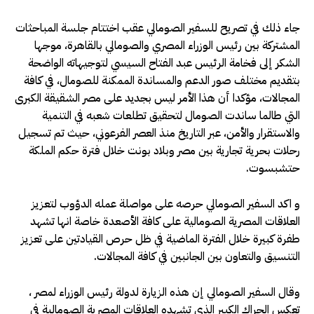
جاء ذلك في تصريح للسفير الصومالي عقب اختتام جلسة المباحثات
المشتركة بين رئيس الوزراء المصري والصومالي بالقاهرة، موجها
الشكر إلى فخامة الرئيس عبد الفتاح السيسي لتوجيهاته الواضحة
بتقديم مختلف صور الدعم والمساندة الممكنة للصومال، في كافة
المجالات، مؤكدا أن هذا الأمر ليس بجديد على مصر الشقيقة الكبرى
التي طالما ساندت الصومال لتحقيق تطلعات شعبه في التنمية
والاستقرار والأمن، عبر التاريخ منذ العصر الفرعوني، حيث تم تسجيل
رحلات بحرية تجارية بين مصر وبلاد بونت خلال فترة حكم الملكة
حتشبسوت.
و اكد السفير الصومالي حرصه على مواصلة عمله الدؤوب لتعزيز
العلاقات المصرية الصومالية على كافة الأصعدة خاصة انها تشهد
طفرة كبيرة خلال الفترة الماضية في ظل حرص القيادتين على تعزيز
التنسيق والتعاون بين الجانبين في كافة المجالات.
وقال السفير الصومالي إن هذه الزيارة لدولة رئيس الوزراء لمصر ،
تعكس الحراك الكبير الذي تشهده العلاقات المصرية الصومالية في