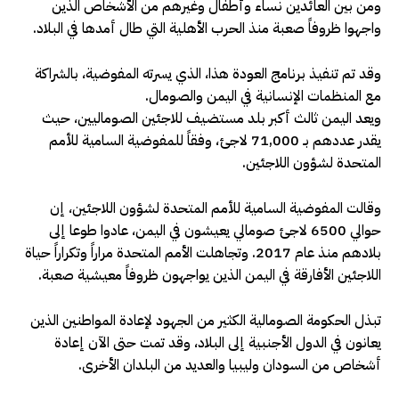
ومن بين العائدين نساء وأطفال وغيرهم من الأشخاص الذين
واجهوا ظروفاً صعبة منذ الحرب الأهلية التي طال أمدها في البلاد.
وقد تم تنفيذ برنامج العودة هذا، الذي يسرته المفوضية، بالشراكة
مع المنظمات الإنسانية في اليمن والصومال.
ويعد اليمن ثالث أكبر بلد مستضيف للاجئين الصوماليين، حيث
يقدر عددهم بـ 71,000 لاجئ، وفقاً للمفوضية السامية للأمم
المتحدة لشؤون اللاجئين.
وقالت المفوضية السامية للأمم المتحدة لشؤون اللاجئين، إن
حوالي 6500 لاجئ صومالي يعيشون في اليمن، عادوا طوعا إلى
بلادهم منذ عام 2017. وتجاهلت الأمم المتحدة مراراً وتكراراً حياة
اللاجئين الأفارقة في اليمن الذين يواجهون ظروفاً معيشية صعبة.
تبذل الحكومة الصومالية الكثير من الجهود لإعادة المواطنين الذين
يعانون في الدول الأجنبية إلى البلاد، وقد تمت حتى الآن إعادة
أشخاص من السودان وليبيا والعديد من البلدان الأخرى.