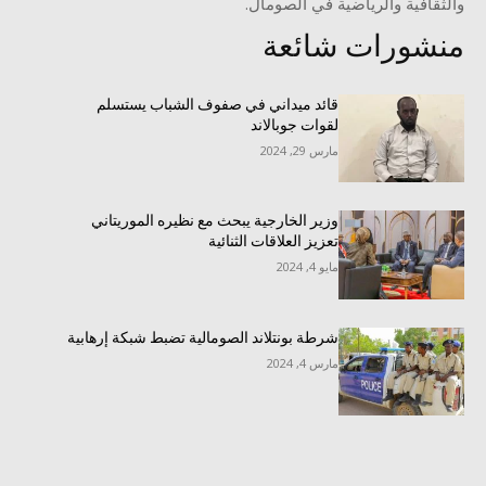
والثقافية والرياضية في الصومال.
منشورات شائعة
قائد ميداني في صفوف الشباب يستسلم
لقوات جوبالاند
مارس 29, 2024
وزير الخارجية يبحث مع نظيره الموريتاني
تعزيز العلاقات الثنائية
مايو 4, 2024
شرطة بونتلاند الصومالية تضبط شبكة إرهابية
مارس 4, 2024