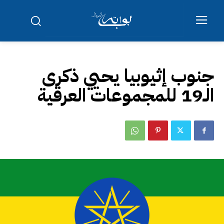
جنوب إثيوبيا يحيي ذكرى
الـ19 للمجموعات العرقية