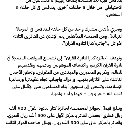
يتنافس فيها 20 متسابقا يضاف إليهم 5 متسابقين من
الاحتياطي، من خلال 5 حلقات أخرى، يتنافس في كل حلقة 5
أشخاص.
ويجري تأهيل مشارك واحد من كل حلقة للتنافس في المرحلة
النهائية، ومن الخمسة المتأهلين يتم الإعلان عن الفائزين الثلاثة
الأوائل بـ”جائزة كتارا لتلاوة القرآن”.
وتهدف “جائزة كتارا لتلاوة القرآن” إلى تشجيع المواهب المتميزة في
تلاوة القرآن الكريم، واكتشاف الموهوبين ودعمهم وتقديمهم
للعالم، وتكريم المتميزين والمبدعين من المقرئين، وتحفيز الأجيال
الناشئة على الالتزام بدينها، وإدراك واجباتها تجاه عقيدتها ورسالتها
الإسلامية، وتسعى إلى تشجيع أبناء المسلمين على الإقبال على
كتاب الله – عز وجل – فهما وأداء وتدبرا.
وتبلغ قيمة الجوائز المخصصة لجائزة كتارا لتلاوة القرآن 900 ألف
ريال قطري، يحصل الفائز بالمركز الأول على 500 ألف ريال قطري،
والفائز بالمركز الثاني على 300 ألف ريال، وينال صاحب المركز الثالث