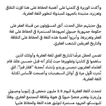
وأكدت الوزيرة في كلمتها على أهمية الحفاظ على هذا الإرث الثقافي
وتعزيزه، مشيدة بالجهود المبذولة لتطوير اللغة العفرية.
وفي حديثهم خلال الحدث، أثنى المسؤولون من قبيلة العفر على
حكومة جمهورية جيبوتي لجهودها المستمرة في الحفاظ على لغة
العفر وتعزيزها. وأبرزوا أهمية هذه اللغة في الحفاظ على الثقافة
والتاريخ العريقين للشعب العفري.
تضمن الحفل عرضًا للتاريخ الغني للغة العفرية وأولئك الذين
ساهموا في كتابتها وتطويرها حيث يُذكر أنه قبل خمسين عامًا، قام
العلماء العفريون ديميس وريدو بإنشاء أبجدية “قفار فيرا”، التي
نُشرت لأول مرة في أوائل السبعينيات وأصبحت الأساس لكتابة
اللغة العفرية.
تتحدث اللغة العفرية اليوم 2.5 مليون شخص في إثيوبيا وجيبوتي
وإريتريا، وتعتبر عنصرًا حيويًا في هوية وثقافة المجتمع العفري. وفقًا
لليونسكو، الجهود مستمرة لتوثيق هذه اللغة والحفاظ عليها