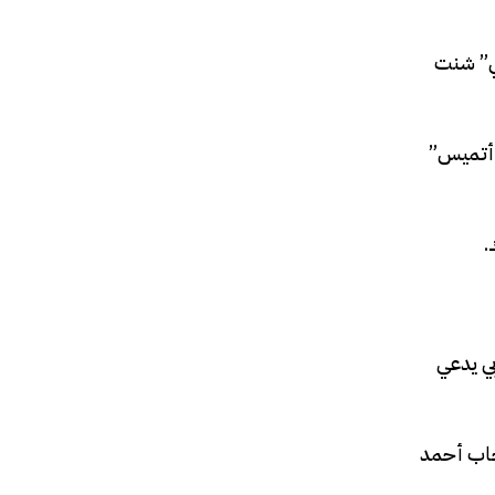
دوبي” شنت
 “أتميس”
.
بي يدعي
تخاب أحمد