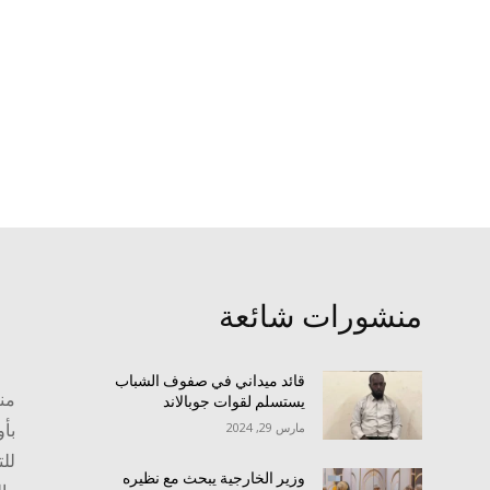
منشورات شائعة
قائد ميداني في صفوف الشباب
منص
يستسلم لقوات جوبالاند
بأو
مارس 29, 2024
للت
وزير الخارجية يبحث مع نظيره