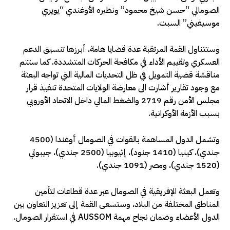
الصومالي “حسن شيخ محمود” ونظيره الأوغندي “يويري
موسيفيني” السبت.
وستتناول القمة المرتقبة عدة قضايا هامة، أبرزها تنسيق الدعم
العسكري وتقييم الأداء في مكافحة الحركات المتشددة. كما ستتم
مناقشة قضية التمويل في ظل التحديات المالية التي تواجه البعثة
مع وجود تقارير أشارت الى معارضة الولايات المتحدة تنفيذ قرار
مجلس الأمن رقم 2719 والضغط المالي داخل الاتحاد الأوروبي
بسبب الأزمة الأوكرانية.
وتشمل الدول المساهمة بالقوات في الصومال أوغندا (4500
جندي)، كينيا (1410 جنود)، إثيوبيا (2500 جندي)، جيبوتي
(1520 جندي)، ومصر (1091 جندي).
وتعمل البعثة الإفريقية في الصومال عبر عدة قطاعات لتأمين
المناطق المختلفة من البلاد، وستسعى القمة إلى تعزيز التعاون بين
الدول الأعضاء وضمان نجاح مهمة AUSSOM في استقرار الصومال.