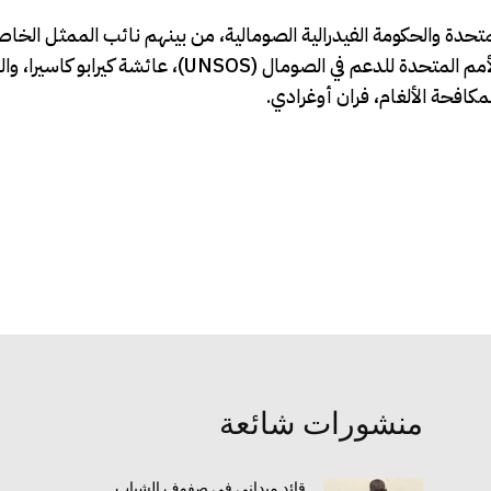
ة والحكومة الفيدرالية الصومالية، من بينهم نائب الممثل الخاص
العام للأمم المتحدة في الصومال، رايزدون زينينغا، ورئيسة بعثة الأمم المتحدة للدعم في الصومال (NSOS
مكافحة الألغام، فران أوغرادي.
منشورات شائعة
قائد ميداني في صفوف الشباب