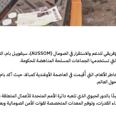
كمبالا- بوابة الصومال : جدد القائم بأعمال رئيس بعثة الاتحاد الإفريقي للدعم والاستقرار
ة التي تستخدمها الجماعات المسلحة المناهضة للحكومة.
اطر الألغام، التي أُقيمت في العاصمة الأوغندية كمبالا، حيث أكد با
ول العالم.
ًا بالدور الحيوي الذي تلعبه دائرة الأمم المتحدة للأعمال المتعلقة ب
 وبناء القدرات، وتوفير المعدات المتخصصة لقوات الأمن الصومالية وبع