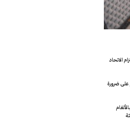
 في الصومال (AUSSOM)، سيفوييل بام، التزام الاتحاد
م على ضرورة
الألغام
ثة