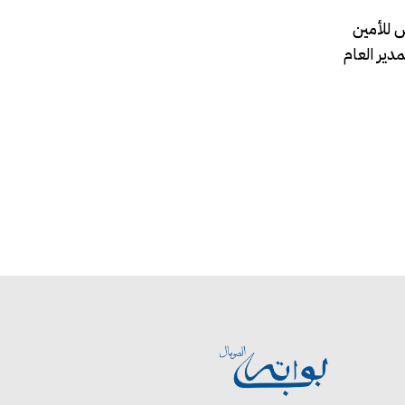
 للأمين
U)، عائشة كيرابو كاسيرا، والمدير العام