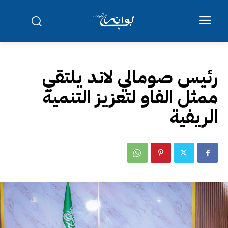
رئيس صومالي لاند يلتقي
ممثل الفاو لتعزيز التنمية
الريفية