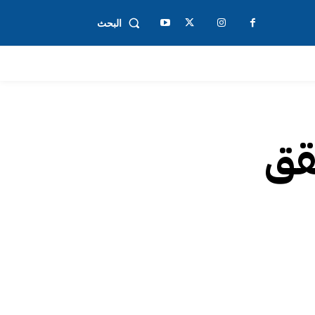
البحث
قق