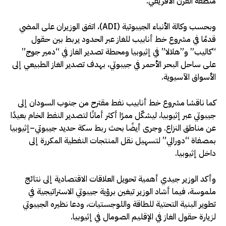
منطقة القرن الأفريقي.
وبحسب وكالة الأنباء الجيبوتية (ADI)، اتفق الوزيران على المضي
قدمًا في مشروع خط أنابيب للغاز عبر الحدود يربط بين حقول
“كاليب” و”هلالا” في إثيوبيا ومحطة تصدير الغاز في “دمير جوج”
على ساحل البحر الأحمر في جيبوتي، بهدف تصدير الغاز الطبيعي إلى
الأسواق الآسيوية.
كما ناقشا مشروع خط أنابيب نفط مقترح من جنوب السودان إلى
جيبوتي عبر إثيوبيا، ليشكّل ممرًا أكثر أمانًا لتصدير النفط الخام بعيدًا
عن مناطق النزاع. وجرى أيضًا بحث ربط سكة حديد جيبوتي–إثيوبيا
بمصفاة “دورالي” لتسهيل نقل المنتجات النفطية المكررة إلى
داخل إثيوبيا.
وأكد الوزير جيدي أهمية تحويل العلاقات الاقتصادية إلى نتائج
ملموسة، فيما أشاد الوزير تيغين برؤية جيبوتي الاستراتيجية في
تطوير البنية التحتية للطاقة واللوجستيات، ودعا نظيره الجيبوتي
لزيارة حقول الغاز في الإقليم الصومال في إثيوبيا.