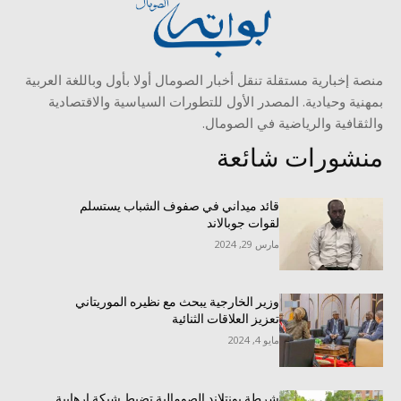
منصة إخبارية مستقلة تنقل أخبار الصومال أولا بأول وباللغة العربية
بمهنية وحيادية. المصدر الأول للتطورات السياسية والاقتصادية
والثقافية والرياضية في الصومال.
منشورات شائعة
قائد ميداني في صفوف الشباب يستسلم
لقوات جوبالاند
مارس 29, 2024
وزير الخارجية يبحث مع نظيره الموريتاني
تعزيز العلاقات الثنائية
مايو 4, 2024
شرطة بونتلاند الصومالية تضبط شبكة إرهابية