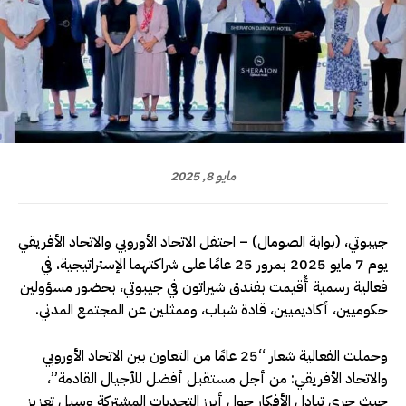
مايو 8, 2025
جيبوتي، (بوابة الصومال) – احتفل الاتحاد الأوروبي والاتحاد الأفريقي
يوم 7 مايو 2025 بمرور 25 عامًا على شراكتهما الإستراتيجية، في
فعالية رسمية أُقيمت بفندق شيراتون في جيبوتي، بحضور مسؤولين
حكوميين، أكاديميين، قادة شباب، وممثلين عن المجتمع المدني.
وحملت الفعالية شعار “25 عامًا من التعاون بين الاتحاد الأوروبي
والاتحاد الأفريقي: من أجل مستقبل أفضل للأجيال القادمة”،
حيث جرى تبادل الأفكار حول أبرز التحديات المشتركة وسبل تعزيز