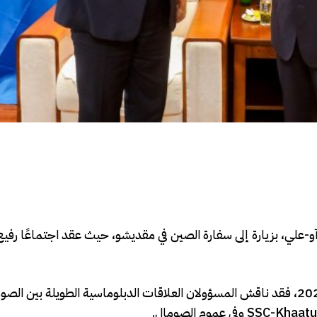
مال عبد القادر أحمد آو-علي، بزيارة إلى سفارة الصين في مقديشو، حيث عقد اجتماعًا 
وبحسب بيان صادر عن رئاسة SSC-Khaatumo في 17 مايو 2025، فقد ناقش المسؤولان العلاقات الدبلوماسية الطويلة