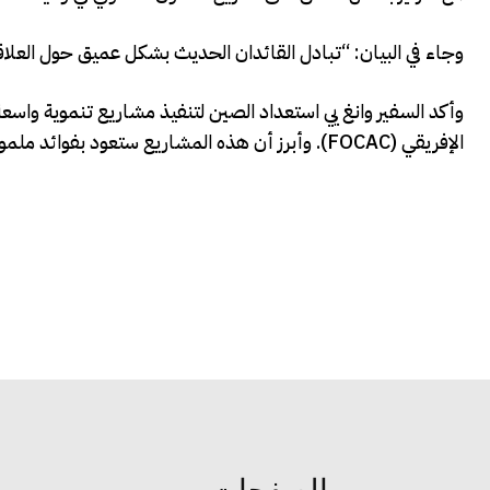
وجاء في البيان: “تبادل القائدان الحديث بشكل عميق حول العلاقا
وأكد السفير وانغ يي استعداد الصين لتنفيذ مشاريع تنموية واسعة
الإفريقي (FOCAC). وأبرز أن هذه المشاريع ستعود بفوائد ملموسة على الشعب الصومالي، وخاصة في مناطق SSC-Khaatumo.