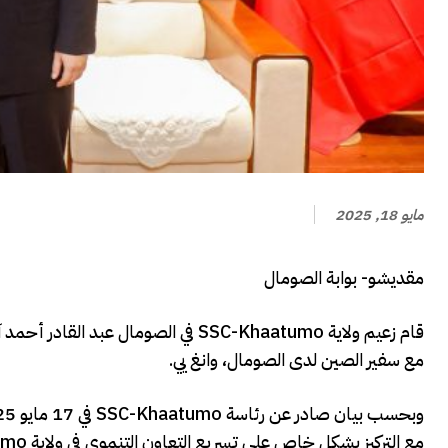
مايو 18, 2025
مقديشو- بوابة الصومال
قام زعيم ولاية SSC-Khaatumo في الصو
مع سفير الصين لدى الصومال، وانغ يي.
مع التركيز بشكل خاص على تسريع التعاون التنموي في ولاية SSC-Khaatumo وفي عموم الصومال.