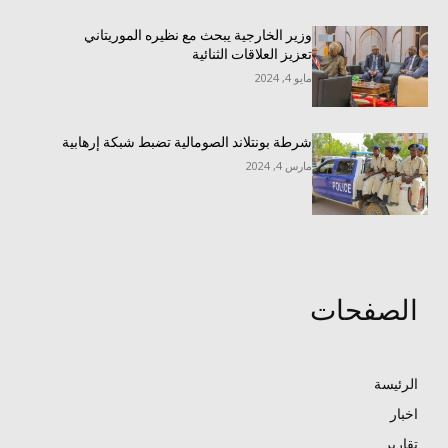
وزير الخارجية يبحث مع نظيره الموريتاني
تعزيز العلاقات الثنائية
مايو 4, 2024
شرطة بونتلاند الصومالية تضبط شبكة إرهابية
مارس 4, 2024
الصفحات
الرئيسة
اخبار
تقارير