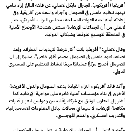
أفريقيا (أفريكوم)، الجنرال مايكل لانغلي، عن قلقه البالغ إزاء تنامي
تهديد تنظيم داعش في الصومال وأجزاء واسعة من أفريقيا. وفي
إفادته أمام لجنة القوات المسلحة بمجلس النواب الأمريكي، حذر
لانغلي من أن الجماعات الإرهابية تستغل هشاشة الأوضاع الأمنية
في المنطقة لتوسيع نفوذها وشبكاتها الدولية.
وقال لانغلي: “أفريقيا باتت أكثر عرضة لتهديدات التطرف، ويُعد
تصاعد نفوذ داعش في الصومال مصدر قلق خاص”، مشيرًا إلى أن
الصومال أصبح مركزًا عملياتيًا مهمًا لنشاط التنظيم على المستوى
الدولي.
وأكد قائد أفريكوم التزام القيادة بدعم الصومال والدول الأفريقية
الأخرى في بناء مؤسسات أمنية قادرة على مواجهة الإرهاب. كما
أشار إلى التعاون الوثيق مع شركاء إقليميين ودوليين لتعزيز قدرات
مكافحة الإرهاب، لا سيما في مجالات تبادل المعلومات الاستخباراتية،
والتدريب العسكري، والدعم اللوجستي.
وأوضح لانغلي أن الجماعات الإرهابية تستغل ضعف الحكومات