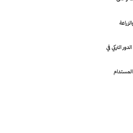
ة في قطاعات الطاقة والزراعة
ين الصومال وتركيا، بعد اتفاقية بحرية واسعة تم توقيعها في فبراير 2024، لزيادة الدور التركي في
المستدام