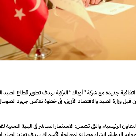
اتفاقية جديدة مع شركة “أوياك” التركية بهدف تطوير قطاع الصيد ال
رق في البلاد. جاء الإعلان عن الاتفاقية في 17 يونيو من قبل وزارة الصيد والاقتصاد الأزرق، في خطوة تعكس جهود ا
اون الرئيسية، والتي تشمل: الاستثمار المباشر في البنية التحتية لق
معايير الدولية، إنشاء مصانع لمعالجة الأسماك بهدف تعزيز الصادر