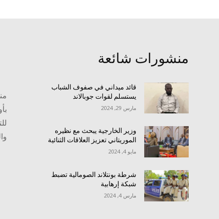
منشورات شائعة
قائد ميداني في صفوف الشباب
منص
يستسلم لقوات جوبالاند
بأو
مارس 29, 2024
للت
وزير الخارجية يبحث مع نظيره
وا
الموريتاني تعزيز العلاقات الثنائية
مايو 4, 2024
شرطة بونتلاند الصومالية تضبط
شبكة إرهابية
مارس 4, 2024