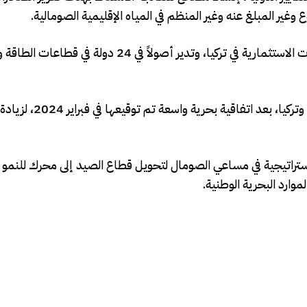
ير المبلغ عنه وغير المنظم في المياه الإقليمية الصومالية.
تُعد شركة “أوياك”، التي تأسست عام 1961، من أكبر المجموعات الاستثمارية في تركيا، وتدير أصولاً في 24 دول
وتعزز هذه الاتفاقية العلاقات الاقتصادية المتنامية ب
ستراتيجية في مساعي الصومال لتحويل قطاع الصيد إلى محرك للنمو 
وارد البحرية الوطنية.