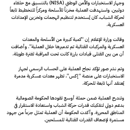
وجهاز الاستخبارات والأمن الوطني (NISA) بالتنسيق مع حلفاء
دوليين. واستهدفت العملية مخزناً للأسلحة ومركزاً للتخطيط تابعاً
لحركة الشباب، كان يُستخدم لتنظيم الهجمات وتخزين الإمدادات
العسكرية.
وقالت وزارة الإعلام إن “كمية كبيرة من الأسلحة والمعدات
العسكرية والمركبات القتالية تم تدميرها خلال العملية”. وأضافت
أن من بين القتلى قيادات بارزة كانت تحت المراقبة لفترة طويلة.
وتم نشر صور تؤكد نجاح العملية على الحساب الرسمي لجهاز
الاستخبارات على منصة “إكس”، تظهر معدات عسكرية مدمرة
يُعتقد أنها تابعة للحركة.
وتندرج العملية ضمن حملة أوسع تقودها الحكومة الصومالية
بدعم دولي لتفكيك قدرات حركة الشباب واستعادة الاستقرار في
المناطق المحررة. وأكدت الحكومة أن العملية تمثل جزءاً من جهود
مستمرة لإضعاف القدرات القتالية للمسلحين.