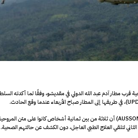
 قرب مطار آدم عبد الله الدولي في مقديشو، وفقًا لما أكدته السلط
وأوضحت بعثة الاتحاد الإفريقي للاستقرار والدعم في الصومال (AUSSOM) أن ثلاثة من بين ثمانية أشخاص كانوا على متن الم