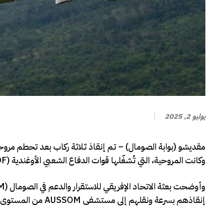
يوليو 2, 2025
مقديشو (بوابة الصومال) – تم إنقاذ ثلاثة ركاب بعد تحطم مروحية
وكانت المروحية، التي تُشغّلها قوات الدفاع الشعبي الأوغندية (UPDF)، في طريقها إلى المطار صباح الأربعاء عندما وقع الحادث.
إنقاذهم بسرعة ونقلهم إلى مستشفى AUSSOM من المستوى الثاني لتلقي العلاج الطبي العاجل، دون الكشف عن حالتهم الصحية.