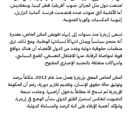
امتنعت دول مثل الجزائر، جنوب أفريقيا، قطر، كينيا، وبنغلاديش.
أما الأغلبية التي صوتت ضده فتضمنت فرنسا، ألمانيا، البرازيل،
إثيوبيا، المكسيك، وكوريا الجنوبية.
تسعى إريتريا منذ سنوات إلى إنهاء تفويض المقرر الخاص، معتبرة
أنه متحيز سياسياً ويمثل انتهاكاً لسيادتها الوطنية. ومع ذلك، ترى
منظمات حقوقية دولية وعدد من الدول الأعضاء أن هناك دوافع
قوية لمواصلة الرقابة، منها الاعتقال التعسفي، القمع السياسي،
وانتهاكات متعلقة بالتجنيد الإجباري المفتوح.
المقرر الخاص المعني بإريتريا يعمل منذ عام 2012، مكلفاً برصد
وتوثيق حالة حقوق الإنسان، وتقديم تقارير دورية، رغم أن الحكومة
الإريترية لم تسمح له مطلقاً بدخول أراضيها. وجاءت نتيجة
التصويت لتعكس استمرار القلق الدولي بشأن الوضع في إريتريا،
ولتؤكد أهمية الإبقاء على آلية الرصد والمساءلة الدولية.