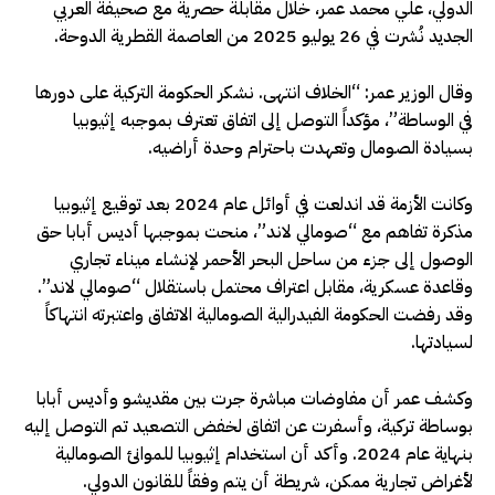
الدولي، علي محمد عمر، خلال مقابلة حصرية مع صحيفة العربي
الجديد نُشرت في 26 يوليو 2025 من العاصمة القطرية الدوحة.
وقال الوزير عمر: “الخلاف انتهى. نشكر الحكومة التركية على دورها
في الوساطة”، مؤكداً التوصل إلى اتفاق تعترف بموجبه إثيوبيا
بسيادة الصومال وتعهدت باحترام وحدة أراضيه.
وكانت الأزمة قد اندلعت في أوائل عام 2024 بعد توقيع إثيوبيا
مذكرة تفاهم مع “صومالي لاند”، منحت بموجبها أديس أبابا حق
الوصول إلى جزء من ساحل البحر الأحمر لإنشاء ميناء تجاري
وقاعدة عسكرية، مقابل اعتراف محتمل باستقلال “صومالي لاند”.
وقد رفضت الحكومة الفيدرالية الصومالية الاتفاق واعتبرته انتهاكاً
لسيادتها.
وكشف عمر أن مفاوضات مباشرة جرت بين مقديشو وأديس أبابا
بوساطة تركية، وأسفرت عن اتفاق لخفض التصعيد تم التوصل إليه
بنهاية عام 2024. وأكد أن استخدام إثيوبيا للموانئ الصومالية
لأغراض تجارية ممكن، شريطة أن يتم وفقاً للقانون الدولي.