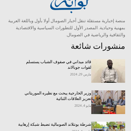
منصة إخبارية مستقلة تنقل أخبار الصومال أولا بأول وباللغة العربية
بمهنية وحيادية. المصدر الأول للتطورات السياسية والاقتصادية
والثقافية والرياضية في الصومال.
منشورات شائعة
قائد ميداني في صفوف الشباب يستسلم
لقوات جوبالاند
مارس 29, 2024
وزير الخارجية يبحث مع نظيره الموريتاني
تعزيز العلاقات الثنائية
مايو 4, 2024
شرطة بونتلاند الصومالية تضبط شبكة إرهابية