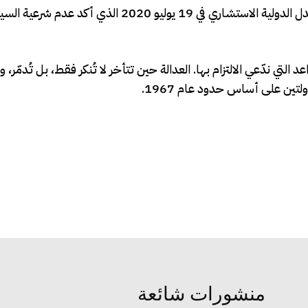
كما أشار إلى مبادرة السلام العربية لعام 2002، ورأي محكمة العدل الدولية الاستشاري في 19 يوليو 2020 الذي
 التي ندّعي الالتزام بها. العدالة حين تتأخر لا تُنكر فقط، بل تُدمّر، 
ولتين على أساس حدود عام 1967.
منشورات شائعة