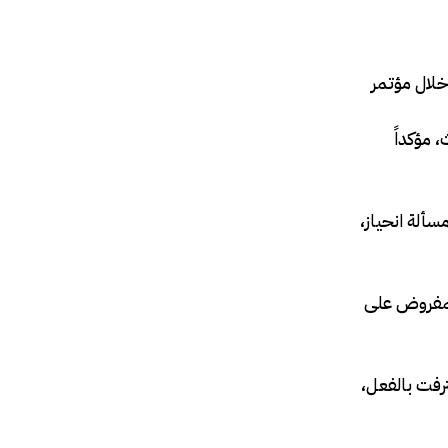
خلال مؤتمر
 مؤكداً
سألة انحياز،
المفروض على
د بدولة فلسطين إلى القيام بذلك، مشيراً إلى أن 148 دولة قد اعترفت بالفعل،