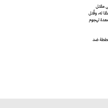
ى إلى مقتل
 مخططًا له، وقُتل
تنقل أسلحة معدة لهجوم
خططة ضد