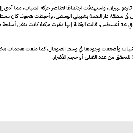
لى نُفذت في 12 أغسطس في منطقة تاردو بهيران، واستهدفت اجتماعًا لعناصر حركة الشباب، مما أد
أما العملية الثانية، فتم تنفيذها في 13 أغسطس في منطقة دار النعمة بشبيلي الوسطى، وأحبطت هجومًا كان
خلالها أربعة مسلحين، من بينهم القائد الميداني عبد الله جاني. وفي 14 أغسطس، قالت الوكالة إنها دمّرت مركبة كانت 
 الشباب وأضعفت وجودها في وسط الصومال، كما منعت هجمات م
 للتحقق من عدد القتلى أو حجم الأضرار.