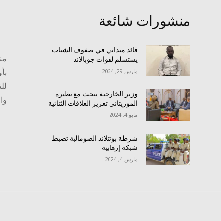
منشورات شائعة
قائد ميداني في صفوف الشباب
منص
يستسلم لقوات جوبالاند
بأو
مارس 29, 2024
للت
وزير الخارجية يبحث مع نظيره
وا
الموريتاني تعزيز العلاقات الثنائية
مايو 4, 2024
شرطة بونتلاند الصومالية تضبط
شبكة إرهابية
مارس 4, 2024