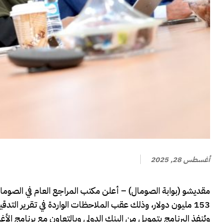
أغسطس 28, 2025
مقديشو (بوابة الصومال) – أعلن مكتب المراجع العام في الصومال
153 مليون دولار، وذلك عقب الملاحظات الواردة في تقرير التدقيق المالي لعام 2024.
ويُنفذ البرنامج بتمويل من البنك الدولي وبالتعاون مع برنامج الأغذية العالمي (WFP)، حيث يستفيد منه أكثر من 