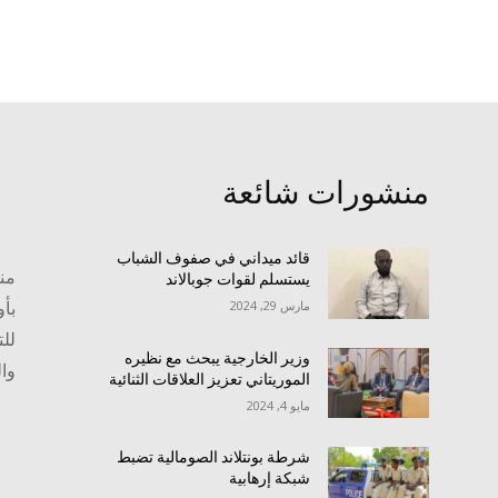
منشورات شائعة
قائد ميداني في صفوف الشباب
منص
يستسلم لقوات جوبالاند
بأو
مارس 29, 2024
للت
وزير الخارجية يبحث مع نظيره
وا
الموريتاني تعزيز العلاقات الثنائية
مايو 4, 2024
شرطة بونتلاند الصومالية تضبط
شبكة إرهابية