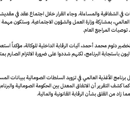
في الشفافية والمساءلة. وجاء القرار خلال اجتماع عقد في مقديشو 
لعالمي، بمشاركة وزارة العمل والشؤون الاجتماعية. وستكون مهمة ا
 توصيات المراجع العام.
ضير دلوم محمد أحمد، آليات الرقابة الداخلية للوكالة، مؤكداً استعدا
ن باستجابة البرنامج، لكنهم شددوا على ضرورة الالتزام الصارم بم
خاوف جدية بعدما فشل برنامج الأغذية العالمي في تزويد السلطات الصومالية ببيانات ا
كشف التقرير أن الاتفاق المعدل بين الحكومة الصومالية والبرنام
 زاد من القلق بشأن الرقابة القانونية والمالية.