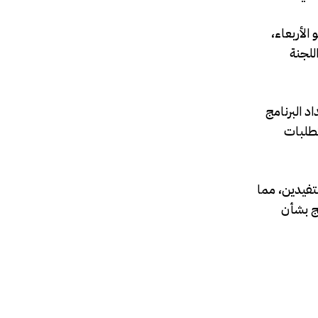
الأربعاء،
للجنة
د البرنامج
تطلبات
لمستفيدين، مما
ج بشأن