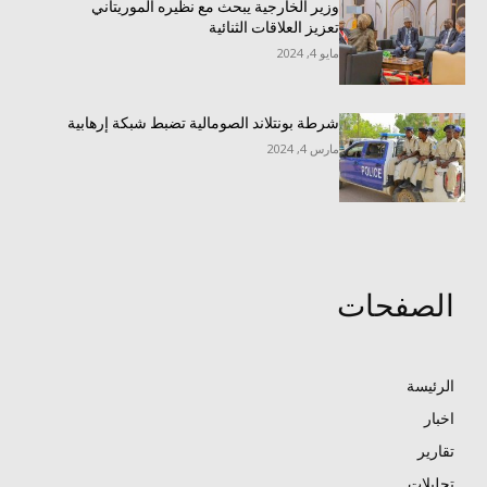
وزير الخارجية يبحث مع نظيره الموريتاني
تعزيز العلاقات الثنائية
مايو 4, 2024
شرطة بونتلاند الصومالية تضبط شبكة إرهابية
مارس 4, 2024
الصفحات
الرئيسة
اخبار
تقارير
تحليلات