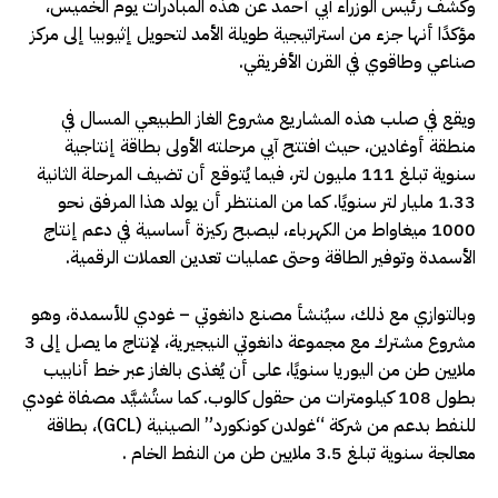
وكشف رئيس الوزراء آبي أحمد عن هذه المبادرات يوم الخميس،
مؤكدًا أنها جزء من استراتيجية طويلة الأمد لتحويل إثيوبيا إلى مركز
صناعي وطاقوي في القرن الأفريقي.
ويقع في صلب هذه المشاريع مشروع الغاز الطبيعي المسال في
منطقة أوغادين، حيث افتتح آبي مرحلته الأولى بطاقة إنتاجية
سنوية تبلغ 111 مليون لتر، فيما يُتوقع أن تضيف المرحلة الثانية
1.33 مليار لتر سنويًا. كما من المنتظر أن يولد هذا المرفق نحو
1000 ميغاواط من الكهرباء، ليصبح ركيزة أساسية في دعم إنتاج
الأسمدة وتوفير الطاقة وحتى عمليات تعدين العملات الرقمية.
وبالتوازي مع ذلك، سيُنشأ مصنع دانغوتي – غودي للأسمدة، وهو
مشروع مشترك مع مجموعة دانغوتي النيجيرية، لإنتاج ما يصل إلى 3
ملايين طن من اليوريا سنويًا، على أن يُغذى بالغاز عبر خط أنابيب
بطول 108 كيلومترات من حقول كالوب. كما ستُشيَّد مصفاة غودي
للنفط بدعم من شركة “غولدن كونكورد” الصينية (GCL)، بطاقة
معالجة سنوية تبلغ 3.5 ملايين طن من النفط الخام .