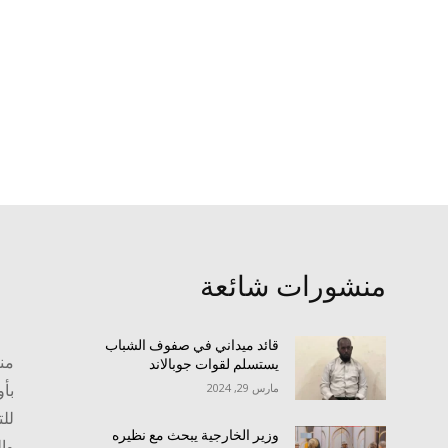
منشورات شائعة
قائد ميداني في صفوف الشباب
منص
يستسلم لقوات جوبالاند
بأو
مارس 29, 2024
للت
وزير الخارجية يبحث مع نظيره
وا