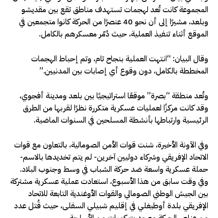
المجموعة كانت تُعد لهجمات تستهدف مناطق تقع بين مقديشو
وبلعد، مشيرًا إلى أن نحو 40 عنصرًا من الحركة كانوا متجمعين في
الموقع أثناء تنفيذ العملية، حيث دُمّر معسكرهم بالكامل.
وقال البيان: “انتهت العملية بنجاح تام، وتم إحباط الهجمات
المخططة بالكامل، دون وقوع أي إصابات بين المدنيين.”
وتُعد منطقة “بصرة” موقعًا استراتيجيًا بين بلعد ومدينة أفجوي،
وقد كانت مركزًا لعمليات عسكرية متكررة نظرًا لقربها من الطرق
الرئيسية وارتباطها بأنشطة المسلحين في السنوات الماضية.
وفي الآونة الأخيرة، شنت قوات الأمن الصومالية، بالتعاون مع قوات
الاتحاد الإفريقي وشركاء دوليين آخرين- لم يتم تخديدها بالاسم-
حملة عسكرية واسعة ضد حركة الشباب في وسط وجنوب البلاد.
وفي وقت سابق من هذا الأسبوع، استعادت عملية عسكرية مشتركة
بين الجيش الوطني الصومالي والقوات الأوغندية التابعة للاتحاد
الإفريقي بلدة أوطيغلي في إقليم شبيلي السفلى، حيث قُتل عدد
من عناصر الحركة وصودرت كميات من الأسلحة.