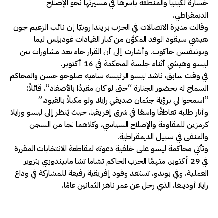
خسارة لكينيا والمنطقة بأسرها في مسيرتها نحو الإصلاح
الديمقراطي.
وقالت مديرة الاتصالات في الحزب بريندا روبيّا إن نائب الزعيم جون
هيشي سيقود الوفد المكوَّن من كبار القيادات غودبلِس ليما
وبونيفيس جاكوب. وأشارت إلى أن القرار جاء بعد مشاورات بين
ليسو وهيشي أثناء جلسة المحكمة في 16 أكتوبر.
في وقت سابق، ناشد ليسو الرئيسة سامية صلوحو حسن والمحاكم
السماح له بحضور الجنازة “حتى لو كان مقيدًا بالأصفاد”، قائلاً:
“اسمحوا لي برؤية جثمان صديقي رايلا، ولو مكبلاً بالقيود.”
وأثار طلبه تعاطفًا واسعًا في شرق إفريقيا، حيث يُنظر إلى ليسو ورايلا
كرمزين للمقاومة والإصلاح السياسي، وكلاهما نجا من السجن
والمنفى في سبيل الديمقراطية.
وتأتي محاكمة ليسو على خلفية دعوته لمقاطعة الانتخابات المقررة
في 29 أكتوبر، متهمًا الحزب الحاكم تشاما تشا مابيندوزي بتزوير
العملية. وفي بوندو، تستعد وفود إفريقية رفيعة للمشاركة في وداع
رايلا أودينغا، الذي رحل عن عمر ناهز الثمانين عامًا.