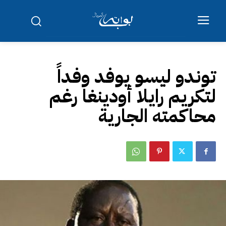
توندو ليسو يوفد وفداً
لتكريم رايلا أودينغا رغم
محاكمته الجارية