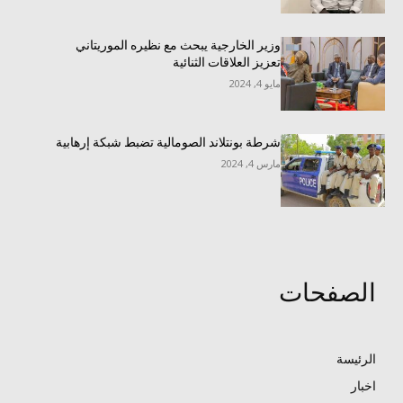
وزير الخارجية يبحث مع نظيره الموريتاني
تعزيز العلاقات الثنائية
مايو 4, 2024
شرطة بونتلاند الصومالية تضبط شبكة إرهابية
مارس 4, 2024
الصفحات
الرئيسة
اخبار