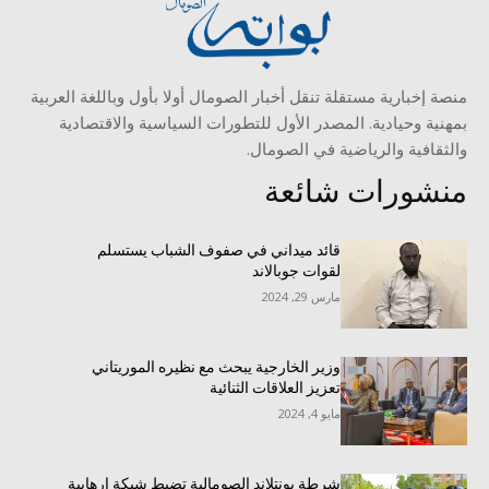
منصة إخبارية مستقلة تنقل أخبار الصومال أولا بأول وباللغة العربية
بمهنية وحيادية. المصدر الأول للتطورات السياسية والاقتصادية
والثقافية والرياضية في الصومال.
منشورات شائعة
قائد ميداني في صفوف الشباب يستسلم
لقوات جوبالاند
مارس 29, 2024
وزير الخارجية يبحث مع نظيره الموريتاني
تعزيز العلاقات الثنائية
مايو 4, 2024
شرطة بونتلاند الصومالية تضبط شبكة إرهابية